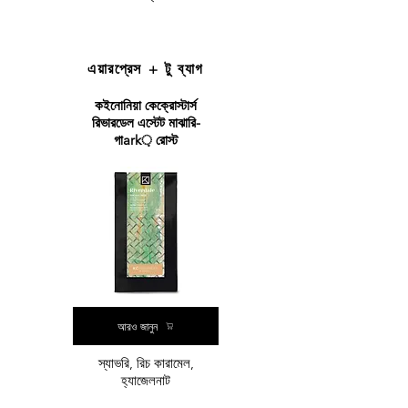
এয়ারপ্রেস + টু ব্যাগ
কইনোনিয়া কেক্রোস্টার্স
রিভারডেল এস্টেট মাঝারি-
গাark় রোস্ট
আরও জানুন
স্যাভরি, রিচ কারামেল,
হ্যাজেলনাট