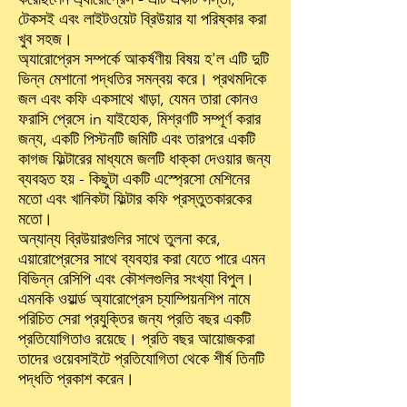
টেকসই এবং লাইটওয়েট ব্রিউয়ার যা পরিষ্কার করা
খুব সহজ।
অ্যারোপ্রেস সম্পর্কে আকর্ষণীয় বিষয় হ'ল এটি দুটি
ভিন্ন মেশানো পদ্ধতির সমন্বয় করে। প্রথমদিকে
জল এবং কফি একসাথে খাড়া, যেমন তারা কোনও
ফরাসি প্রেসে in যাইহোক, মিশ্রণটি সম্পূর্ণ করার
জন্য, একটি পিস্টনটি জমিটি এবং তারপরে একটি
কাগজ ফিল্টারের মাধ্যমে জলটি ধাক্কা দেওয়ার জন্য
ব্যবহৃত হয় - কিছুটা একটি এস্প্রেসো মেশিনের
মতো এবং খানিকটা ফিল্টার কফি প্রস্তুতকারকের
মতো।
অন্যান্য ব্রিউয়ারগুলির সাথে তুলনা করে,
এয়ারোপ্রেসের সাথে ব্যবহার করা যেতে পারে এমন
বিভিন্ন রেসিপি এবং কৌশলগুলির সংখ্যা বিপুল।
এমনকি ওয়ার্ল্ড অ্যারোপ্রেস চ্যাম্পিয়নশিপ নামে
পরিচিত সেরা প্রযুক্তির জন্য প্রতি বছর একটি
প্রতিযোগিতাও রয়েছে। প্রতি বছর আয়োজকরা
তাদের ওয়েবসাইটে প্রতিযোগিতা থেকে শীর্ষ তিনটি
পদ্ধতি প্রকাশ করেন।