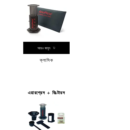
আরও জানুন
ক্লাসিক
এয়ারপ্রেস + ফিল্টারস