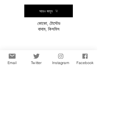
আরও জানুন
কোকো, টোস্টেড
বাদাম, কিসমিস
উড়ন্ত কাঠবিড়ালি কফি
Email
Twitter
Instagram
Facebook
ক্যাফে চিকিত্সক ফিল্টার কফি
আরও জানুন