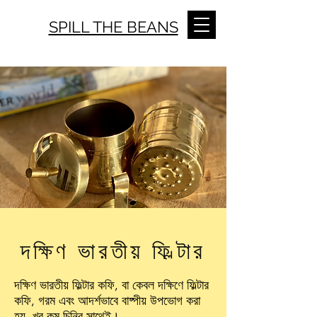
SPILL THE BEANS
দক্ষিণ ভারতীয় ফিল্টার
দক্ষিণ ভারতীয় ফিল্টার কফি, বা কেবল দক্ষিণে ফিল্টার
কফি, গরম এবং আদর্শভাবে বাষ্পীয় উপভোগ করা
হয়, খুব কম চিনির সাথেই।