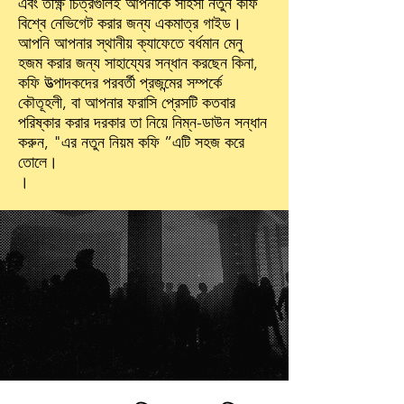
এবং তীক্ষ্ণ চিত্রগুলিই আপনাকে সাহসী নতুন কফি
বিশ্বে নেভিগেট করার জন্য একমাত্র গাইড।
আপনি আপনার স্থানীয় ক্যাফেতে বর্ধমান মেনু
হজম করার জন্য সাহায্যের সন্ধান করছেন কিনা,
কফি উত্পাদকদের পরবর্তী প্রজন্মের সম্পর্কে
কৌতূহলী, বা আপনার ফরাসি প্রেসটি কতবার
পরিষ্কার করার দরকার তা নিয়ে নিম্ন-ডাউন সন্ধান
করুন, "এর নতুন নিয়ম কফি ”এটি সহজ করে
তোলে।
।