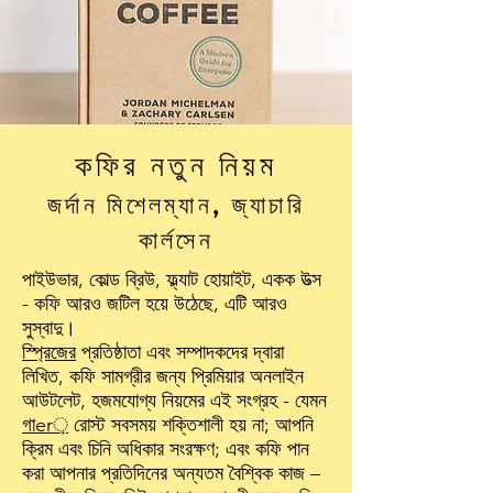
কফির নতুন নিয়ম
জর্দান মিশেলম্যান, জ্যাচারি
কার্লসেন
পাইউভার, কোল্ড ব্রিউ, ফ্ল্যাট হোয়াইট, একক উত্স
- কফি আরও জটিল হয়ে উঠেছে, এটি আরও
সুস্বাদু।
স্প্রিজের
প্রতিষ্ঠাতা এবং সম্পাদকদের দ্বারা
লিখিত, কফি সামগ্রীর জন্য প্রিমিয়ার অনলাইন
আউটলেট, হজমযোগ্য নিয়মের এই সংগ্রহ - যেমন
গাer়
রোস্ট সবসময় শক্তিশালী হয় না; আপনি
ক্রিম এবং চিনি অধিকার সংরক্ষণ; এবং কফি পান
করা আপনার প্রতিদিনের অন্যতম বৈশ্বিক কাজ –