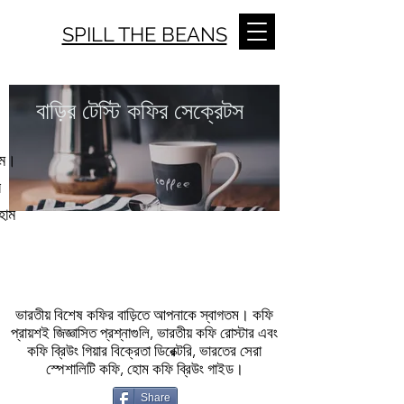
SPILL THE BEANS
বাড়ির টেস্টি কফির সেক্রেটস
তম।
র
হোম
ভারতীয় বিশেষ কফির বাড়িতে আপনাকে স্বাগতম। কফি
প্রায়শই জিজ্ঞাসিত প্রশ্নাগুলি, ভারতীয় কফি রোস্টার এবং
কফি ব্রিউং গিয়ার বিক্রেতা ডিরেক্টরি, ভারতের সেরা
স্পেশালিটি কফি, হোম কফি ব্রিউং গাইড।
Share