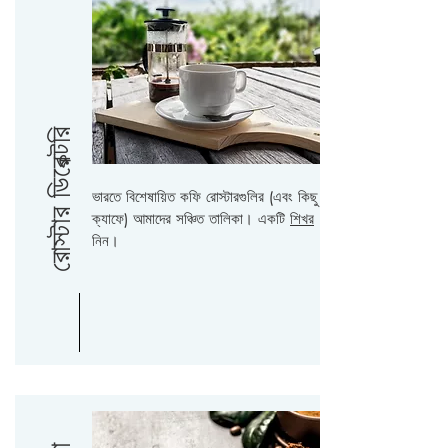
রোস্টার ডিরেক্টরি
ভারতে বিশেষায়িত কফি রোস্টারগুলির (এবং কিছু
ক্যাফে) আমাদের সঞ্চিত তালিকা। একটি
শিখর
নিন।